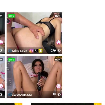
1279
Miss_Love
18
SweetAuraaa