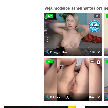
Veja modelos semelhantes online
107
DragonFlya
1645
BABYam