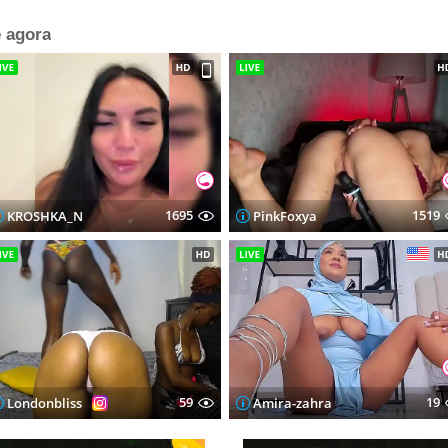
 agora
1695
1519
KROSHKA_N
PinkFoxya
59
19
Londonbliss
Amira-zahra